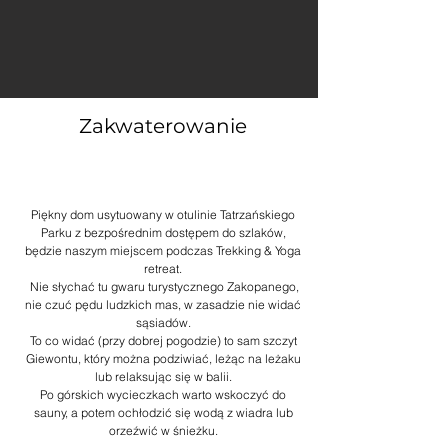
Zakwaterowanie
Piękny dom usytuowany w otulinie Tatrzańskiego
Parku z bezpośrednim dostępem do szlaków,
będzie naszym miejscem podczas Trekking & Yoga
retreat.
Nie słychać tu gwaru turystycznego Zakopanego,
nie czuć pędu ludzkich mas, w zasadzie nie widać
sąsiadów.
To co widać (przy dobrej pogodzie) to sam szczyt
Giewontu, który można podziwiać, leżąc na leżaku
lub relaksując się w balii.
Po górskich wycieczkach warto wskoczyć do
sauny, a potem ochłodzić się wodą z wiadra lub
orzeźwić w śnieżku.