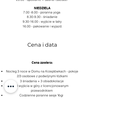
NIEDZIELA
7.00 -8.00 - poranna yoga
8.30-9.30 - śniadanie
9.30-16.00
-
wyjście w tatry
16.00 - pakowanie i wyjazd.
Cena i data
Cena zawiera:
Nocleg 3 noce w Domu na Krzeptówkach - pokoje
2/3 osobowe z podwójnymi łóżkami
3 śniadania + 3 obiadokolacje
3 wyjścia w góry z licencjonowanym
przewodnikiem
Codzienne poranne sesje Yogi
Warsztaty kulinarne
Sauna fińska i jacuzzi
Foto relacja z wyjazdu
Maty do praktyk od Joyinme