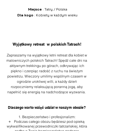
Miejsce
: Tatry / Polska
Dla kogo
:
Kobiety w każdym wieku
Wyjątkowy retreat w polskich Tatrach!
Zapraszamy na wyjątkowy letni retreat dla kobiet w
malowniczych polskich Tatrach! Spędź całe dni na
aktywnym trekkingu po górach, odkrywając ich
piękno i czerpiąc radość z ruchu na świeżym
powietrzu. Wieczory umilimy wspólnym czasem w
ogrodzie urokliwej willi, a każdy dzień
rozpoczniemy relaksującą poranną jogą, aby
napełnić się energią na nadchodzące wyzwania.
Dlaczego warto wziąć udział w naszym obozie?
Bezpieczeństwo i profesjonalizm:
Podczas całego obozu będziesz pod opieką
wykwalifikowanej przewodniczki tatrzańskiej, która
zadba o Twoje bezpieczeństwo podczas