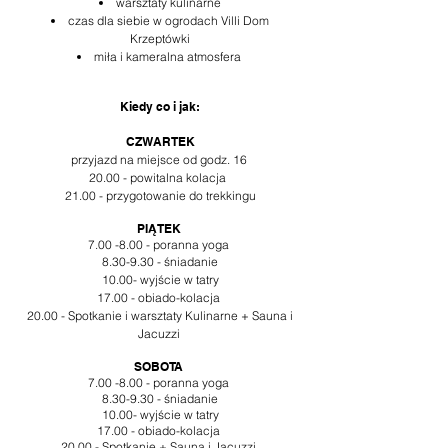
warsztaty kulinarne
czas dla siebie w ogrodach Villi Dom
Krzeptówki
miła i kameralna atmosfera
Kiedy co i jak:
CZWARTEK
przyjazd na miejsce od godz. 16
20.00 - powitalna kolacja
21.00 - przygotowanie do
trekkingu
PIĄTEK
7.00 -8.00 - poranna yoga
8.30-9.30 - śniadanie
10.00- wyjście w tatry
17.00 - obiado-kolacja
20.00 - Spotkanie i warsztaty Kulinarne + Sauna i
Jacuzzi
SOBOTA
7.00 -8.00 - poranna yoga
8.30-9.30 - śniadanie
10.00-
wyjście w tatry
17.00 - obiado-kolacja
20.00 - Spotkanie
+ Sauna i Jac
uzz
i