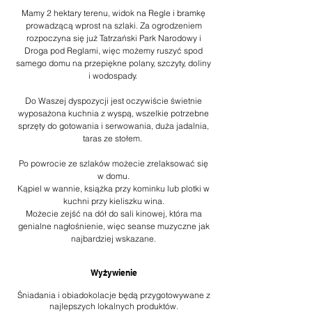
Mamy 2 hektary terenu, widok na Regle i bramkę
prowadzącą wprost na szlaki. Za ogrodzeniem
rozpoczyna się już Tatrzański Park Narodowy i
Droga pod Reglami, więc możemy ruszyć spod
samego domu na przepiękne polany, szczyty, doliny
i wodospady.
Do Waszej dyspozycji jest oczywiście świetnie
wyposażona kuchnia z wyspą, wszelkie potrzebne
sprzęty do gotowania i serwowania, duża jadalnia,
taras ze stołem.
Po powrocie ze szlaków możecie zrelaksować się
w domu.
Kąpiel w wannie, książka przy kominku lub plotki w
kuchni przy kieliszku wina.
Możecie zejść na dół do sali kinowej, która ma
genialne nagłośnienie, więc seanse muzyczne jak
najbardziej wskazane.
Wyżywienie
Śniadania i obiadokolacje będą przygotowywane z
najlepszych lokalnych produktów.