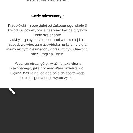
wspinaczkę, narciarstwo.
Gdzie mieszkamy?
Krzeptówki - nieco dalej od Zakopanego, około 3
km od Krupówek, omija nas więc lawina turystów
i całe szaleństwo.
Jakby tego było mało, dom stoi w ostatniej linii
zabudowy,
więc zamiast widoku na kolejne okna
mamy niczym niezmącony obraz szczytu Giewontu
oraz Drogi na Regle.
Poza tym cisza, góry i właśnie taka strona
Zakopanego, jaką chcemy Wam przedstawić.
Piękna, naturalna, dające pole do sportowego
popisu i genialnego wypoczynku.