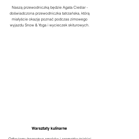
Naszą
przewodniczką będzie Agata Cieślar -
doświadczona przewodniczka tatrzańska, którą
miałyście okazję poznać podczas zimowego
wyjazdu Snow & Yoga i wycieczek skiturowych.
Warsztaty kulinarne
Odkryjemy bogactwo smaków i aromatów tajskiej