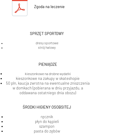
Zgoda na leczenie
SPRZĘT SPORTOWY
dresy sportowe
strój halowy
PIENIĄDZE
kieszonkowe na drobne wydatki
kieszonkowe na zakupy w skateshopie
50 pln, kaucja zwrotna na ewentualne zniszczenia
w domkach (pobierana w dniu przyjazdu, a
oddawana ostatniego dnia obozu)
ŚRODKI HIGIENY OSOBSITEJ
ręcznik
płyn do kąpieli
szampon
pasta do zębów