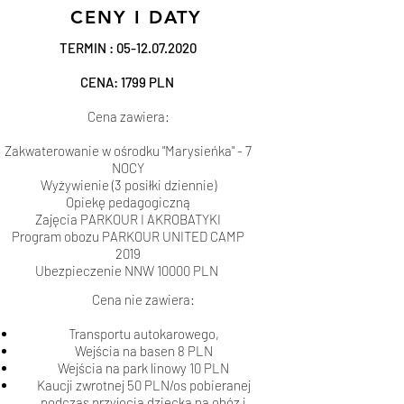
CENY I DATY
TERMIN :
05-12.07.2020
CENA: 1799 PLN
Cena zawiera:
Zakwaterowanie w ośrodku "Marysieńka" - 7
NOCY
Wyżywienie (3 posiłki dziennie)
Opiekę pedagogiczną
Zajęcia PARKOUR I AKROBATYKI
Program obozu PARKOUR UNITED CAMP
2019
Ubezpieczenie NNW 10000 PLN
Cena nie zawiera:
Transportu autokarowego,
Wejścia na basen 8 PLN
Wejścia na park linowy 10 PLN
Kaucji zwrotnej 50 PLN/os pobieranej
podczas przyjęcia dziecka na obóz i