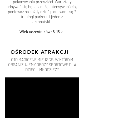
pokonywania przeszkód. Warsztaty
odbywać się będą z dużą intensywnością,
ponieważ na każdy dzień planowane są 2
treningi parkour i jeden z
akrobatyki.
Wiek uczestników: 6-15 lat
OŚRODEK ATRAKCJI
OTO MAGICZNE MIEJSCE, W KTÓRYM
ORGANIZUJEMY OBOZY SPORTOWE DLA
DZIECI I MŁODZIEŻY