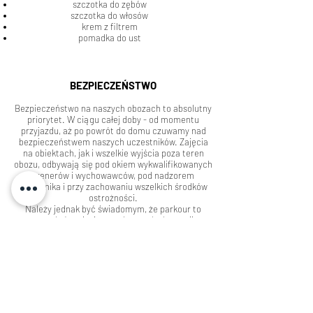
szczotka do zębów
szczotka do włosów
krem z filtrem
pomadka do ust
BEZPIECZEŃSTWO
Bezpieczeństwo na naszych obozach to absolutny
priorytet. W ciągu całej doby - od momentu
przyjazdu, aż po powrót do domu czuwamy nad
bezpieczeństwem naszych uczestników. Zajęcia
na obiektach, jak i wszelkie wyjścia poza teren
obozu, odbywają się pod okiem wykwalifikowanych
trenerów i wychowawców, pod nadzorem
kierownika i przy zachowaniu wszelkich środków
ostrożności.
Należy jednak być świadomym, że parkour to
sport, który niesie ze sobą ryzyko kontuzji.
UBEZPIECZENIE
Każdy uczestnik obozu posiada ubezpieczenie od
następstw nieszczęśliwych wypadków NNW do
kwoty 10.000pln
GRUPY WIEKOWE