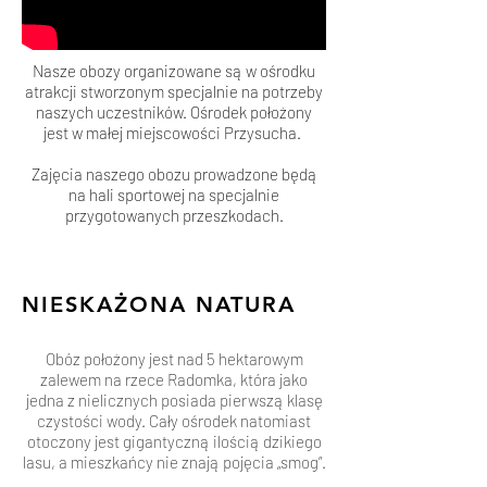
Nasze obozy organizowane są w ośrodku
atrakcji stworzonym specjalnie na potrzeby
naszych uczestników. Ośrodek położony
jest w małej miejscowości Przysucha.
Zajęcia naszego obozu prowadzone będą
na hali sportowej na specjalnie
przygotowanych przeszkodach.
NIESKAŻONA NATURA
Obóz położony jest nad 5 hektarowym
zalewem na rzece Radomka, która jako
jedna z nielicznych posiada pierwszą klasę
czystości wody. Cały ośrodek natomiast
otoczony jest gigantyczną ilością dzikiego
lasu, a mieszkańcy nie znają pojęcia „smog”.