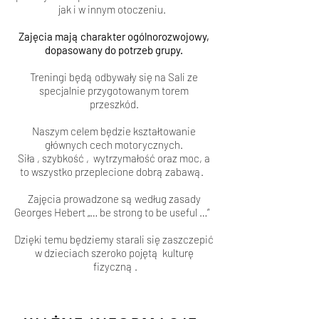
jak i w innym otoczeniu.
Zajęcia mają charakter ogólnorozwojowy,
dopasowany do potrzeb grupy.
Treningi będą odbywały się na Sali ze
specjalnie przygotowanym torem
przeszkód.
Naszym celem będzie kształtowanie
głównych cech motorycznych.
Siła , szybkość , wytrzymałość oraz moc, a
to wszystko przeplecione dobrą zabawą.
Zajęcia prowadzone są według zasady
Georges Hebert „… be strong to be useful …”
Dzięki temu będziemy starali się zaszczepić
w dzieciach szeroko pojętą kulturę
fizyczną .